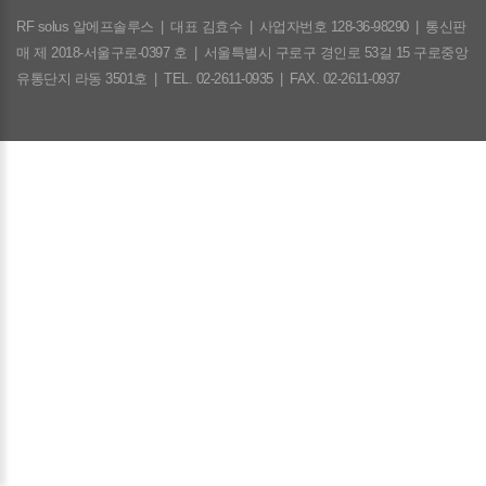
RF solus 알에프솔루스
|
대표 김효수
|
사업자번호 128-36-98290
|
통신판
매 제 2018-서울구로-0397 호
|
서울특별시 구로구 경인로 53길 15 구로중앙
유통단지 라동 3501호
|
TEL. 02-2611-0935
|
FAX. 02-2611-0937